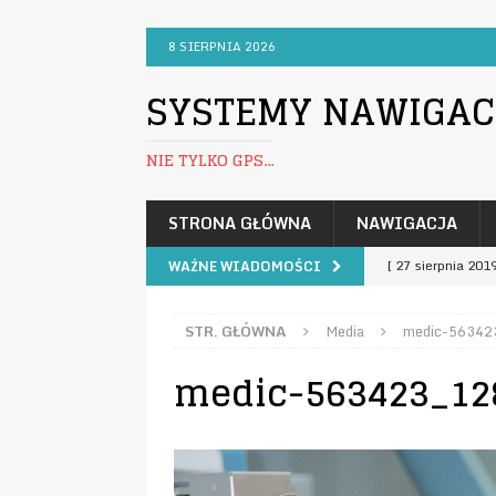
8 SIERPNIA 2026
SYSTEMY NAWIGACJ
NIE TYLKO GPS...
STRONA GŁÓWNA
NAWIGACJA
[ 27 sierpnia 201
WAŻNE WIADOMOŚCI
[ 26 sierpnia 201
STR. GŁÓWNA
Media
medic-56342
[ 3 października 
medic-563423_12
KOMUNIKATY
[ 24 grudnia 2016
[ 2 lutego 2022 ]