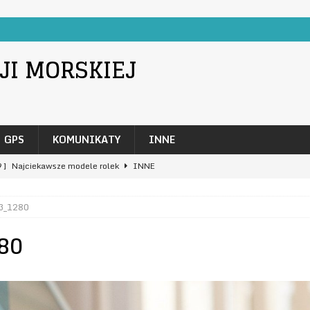
I MORSKIEJ
GPS
KOMUNIKATY
INNE
9 ]
Najciekawsze modele rolek
INNE
9 ]
Produkty promujące firmę i jej działalność
INNE
3_1280
2018 ]
Wykorzystanie podsłuchów GSM przez detektywów
80
 ]
Do czego służą zestawy rezystorów?
NAWIGACJA
Ergonomia pracy na stanowisku biurowym
INNE