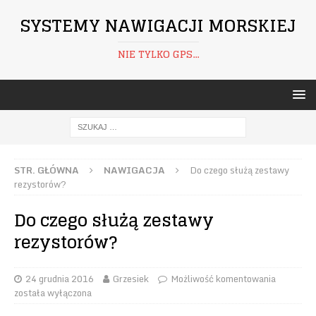
SYSTEMY NAWIGACJI MORSKIEJ
NIE TYLKO GPS...
STR. GŁÓWNA
NAWIGACJA
Do czego służą zestawy
rezystorów?
Do czego służą zestawy
rezystorów?
24 grudnia 2016
Grzesiek
Możliwość komentowania
została wyłączona