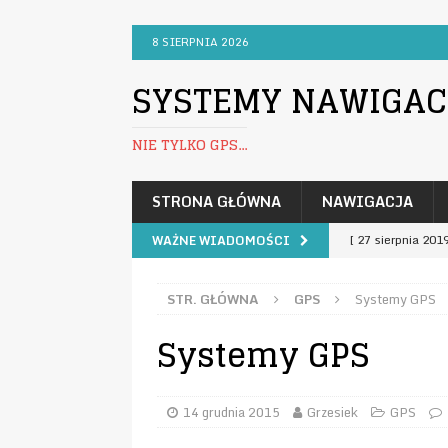
8 SIERPNIA 2026
SYSTEMY NAWIGACJ
NIE TYLKO GPS...
STRONA GŁÓWNA
NAWIGACJA
[ 27 sierpnia 201
WAŻNE WIADOMOŚCI
[ 26 sierpnia 201
STR. GŁÓWNA
GPS
Systemy GPS
[ 3 października 
Systemy GPS
KOMUNIKATY
[ 24 grudnia 2016
[ 2 lutego 2022 ]
14 grudnia 2015
Grzesiek
GPS