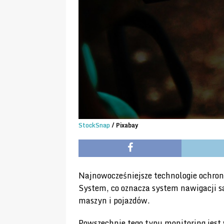
StockSnap
/ Pixabay
Najnowocześniejsze technologie ochrony
System, co oznacza system nawigacji sa
maszyn i pojazdów.
Powszechnie tego typu monitoring jest 