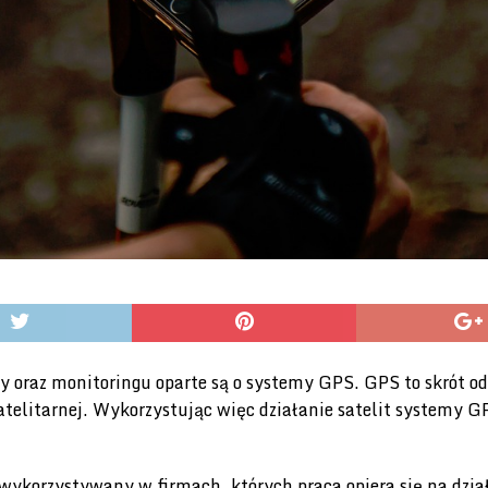
 oraz monitoringu oparte są o systemy GPS. GPS to skrót od
telitarnej. Wykorzystując więc działanie satelit systemy G
wykorzystywany w firmach, których praca opiera się na dział