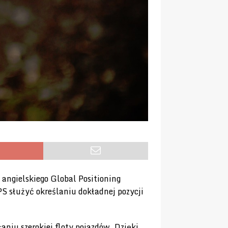
 angielskiego Global Positioning
PS służyć określaniu dokładnej pozycji
aniu szerokiej floty pojazdów. Dzięki